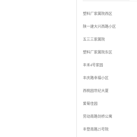
塑料厂家属院西区
陕一建大兴西路小区
五三三家属院
塑料厂家属院东区
丰禾4号家园
丰庆路幸福小区
西桃园世纪大厦
爱菊佳园
劳动南路剑桥公寓
丰登南路25号院