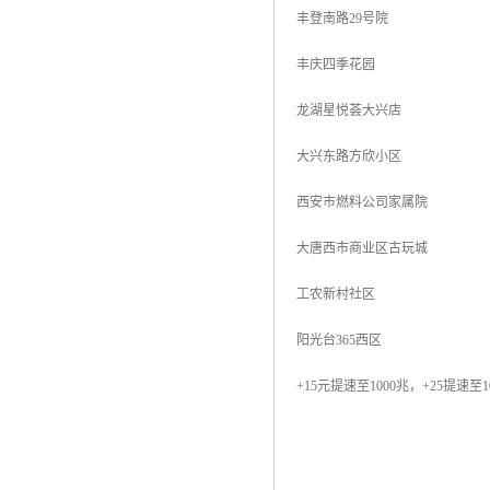
丰登南路29号院
丰庆四季花园
龙湖星悦荟大兴店
大兴东路方欣小区
西安市燃料公司家属院
大唐西市商业区古玩城
工农新村社区
阳光台365西区
+15元提速至1000兆，+25提速