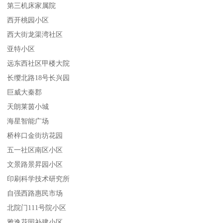
第三机床家属院
西开桃园小区
西大街龙渠湾社区
亚特小区
远东西社区甲楼大院
长缨北路18号长兴园
巨威大秦郡
天朗莱茵小城
海星智能广场
桥梓口金街坊花园
五一社区南区小区
文景路景昇园小区
印刷科学技术研究所
自强西路惠民市场
北院门111号院小区
雅逸花园补建小区