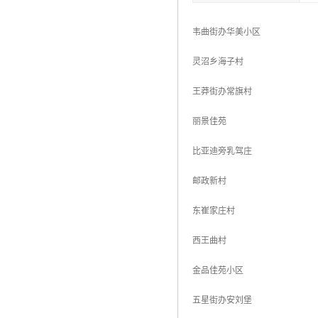
韦曲街办华美小区
灵沼乡海子村
王莽街办常旗村
丽景佳苑
比亚迪旁乳驾庄
邮政新村
东崔家庄村
西王曲村
金品佳苑小区
五星街办安刘堡