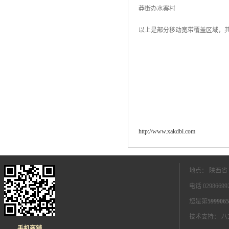
莽街办水寨村
以上是部分移动宽带覆盖区域，其
http://www.xakdbl.com
地点： 陕西省
电话 0298669
您是第
5999065
技术支持：
八
手机商铺