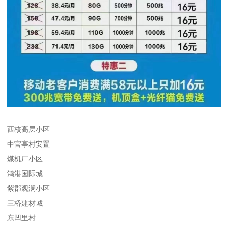
西核高层小区
中官亭村安置
煤机厂小区
鸿港国际城
紫郡观澜小区
三桥建材城
东凹里村