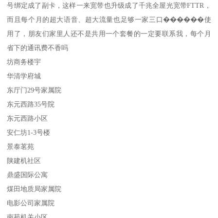
号绑定成了副卡，这样一来宽带也升级成了千兆全屋光宽带FTTR，
而且每个月的超大语音、超大流量也足够一家三口������使
用了，朋友们家里人还不是共用一个套餐的一定要联系我，每个月
省下的通讯费不香吗
坊商务楼宇
华清学府城
东厅门29号家属院
东元西路35号院
东元西路小区
安仁坊1-3号楼
景泰茗苑
陕建机社区
鼎盛国际公寓
煤田地质局家属院
电影公司家属院
南苑机关小区