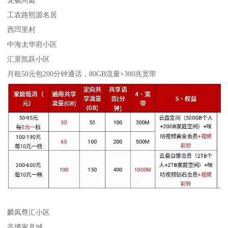
工农路熙源名居
西凹里村
中海太华府小区
汇景凯跃小区
月租50元包200分钟通话，80GB流量+300兆宽带
麟凤尊汇小区
高博家具城