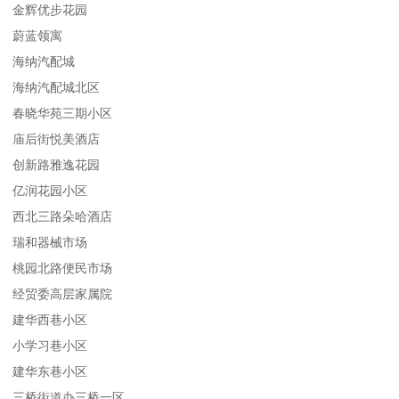
金辉优步花园
蔚蓝领寓
海纳汽配城
海纳汽配城北区
春晓华苑三期小区
庙后街悦美酒店
创新路雅逸花园
亿润花园小区
西北三路朵哈酒店
瑞和器械市场
桃园北路便民市场
经贸委高层家属院
建华西巷小区
小学习巷小区
建华东巷小区
三桥街道办三桥一区