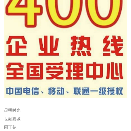
昆明时光
世融嘉城
园丁苑