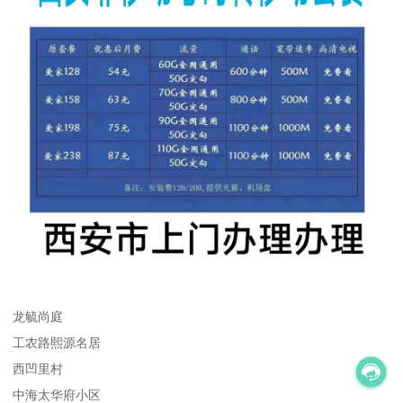
龙毓尚庭
工农路熙源名居
西凹里村
中海太华府小区