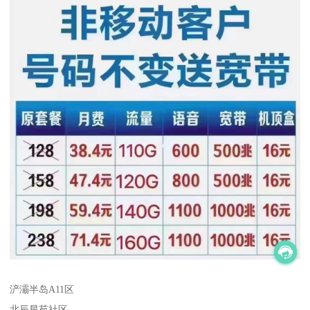
浐灞半岛A11区
北辰星苑社区