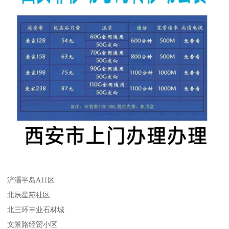
浐灞半岛A11区
北辰星苑社区
北三环丰业石材城
文景路经贸小区