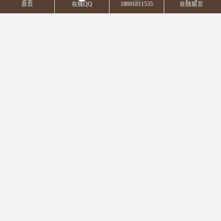
首页
在线QQ
18691811535
在线留言
方欣小区
工农新村社区
阳光台365西区
丰禾家园小区
中海昆明路小区
金桥太阳岛小区
印刷厂家属院
凤凰城华府小区
西安中国移动宽带活动